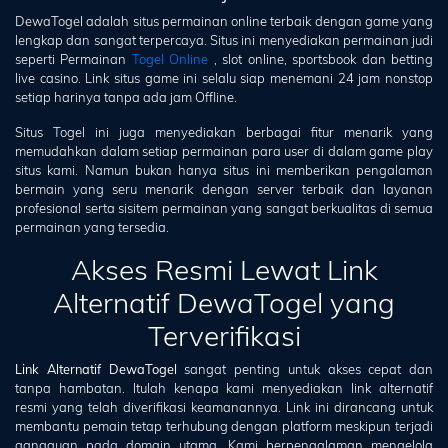
DewaTogel
adalah situs permainan online terbaik dengan game yang
lengkap dan sangat terpercaya. Situs ini menyediakan permainan judi
seperti Permainan
Togel Online
, slot online, sportsbook dan betting
live casino. Link situs game ini selalu siap menemani 24 jam nonstop
setiap harinya tanpa ada jam Offline.
Situs Togel ini juga menyediakan berbagai fitur menarik yang
memudahkan dalam setiap permainan para user di dalam game play
situs kami. Namun bukan hanya situs ini memberikan pengalaman
bermain yang seru menarik dengan server terbaik dan layanan
profesional serta sisitem permainan yang sangat berkualitas di semua
permainan yang tersedia.
Akses Resmi Lewat Link
Alternatif DewaTogel yang
Terverifikasi
Link Alternatif DewaTogel
sangat penting untuk akses cepat dan
tanpa hambatan. Itulah kenapa kami menyediakan link alternatif
resmi yang telah diverifikasi keamanannya. Link ini dirancang untuk
membantu pemain tetap terhubung dengan platform meskipun terjadi
gangguan pada domain utama. Kami berpengalaman mengelola