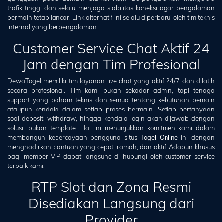
trafik tinggi dan selalu menjaga stabilitas koneksi agar pengalaman
bermain tetap lancar. Link alternatif ini selalu diperbarui oleh tim teknis
internal yang berpengalaman.
Customer Service Chat Aktif 24
Jam dengan Tim Profesional
DewaTogel memiliki tim layanan live chat yang aktif 24/7 dan dilatih
secara profesional. Tim kami bukan sekadar admin, tapi tenaga
support yang paham teknis dan semua tentang kebutuhan pemain
ataupun kendala dalam setiap proses bermain. Setiap pertanyaan
soal deposit, withdraw, hingga kendala login akan dijawab dengan
solusi, bukan template. Hal ini menunjukkan komitmen kami dalam
membangun kepercayaan pengguna situs
Togel Online
ini dengan
menghadirkan bantuan yang cepat, ramah, dan aktif. Adapun khusus
bagi member VIP dapat langsung di hubungi oleh customer service
terbaik kami.
RTP Slot dan Zona Resmi
Disediakan Langsung dari
Provider