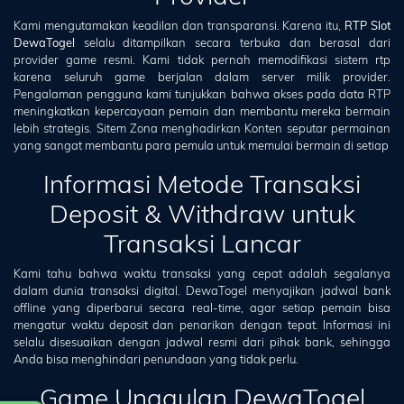
Kami mengutamakan keadilan dan transparansi. Karena itu,
RTP Slot
DewaTogel
selalu ditampilkan secara terbuka dan berasal dari
provider game resmi. Kami tidak pernah memodifikasi sistem rtp
karena seluruh game berjalan dalam server milik provider.
Pengalaman pengguna kami tunjukkan bahwa akses pada data RTP
meningkatkan kepercayaan pemain dan membantu mereka bermain
lebih strategis. Sitem Zona menghadirkan Konten seputar permainan
yang sangat membantu para pemula untuk memulai bermain di setiap
Informasi Metode Transaksi
Deposit & Withdraw untuk
Transaksi Lancar
Kami tahu bahwa waktu transaksi yang cepat adalah segalanya
dalam dunia transaksi digital. DewaTogel menyajikan jadwal bank
offline yang diperbarui secara real-time, agar setiap pemain bisa
mengatur waktu deposit dan penarikan dengan tepat. Informasi ini
selalu disesuaikan dengan jadwal resmi dari pihak bank, sehingga
Anda bisa menghindari penundaan yang tidak perlu.
Game Unggulan DewaTogel